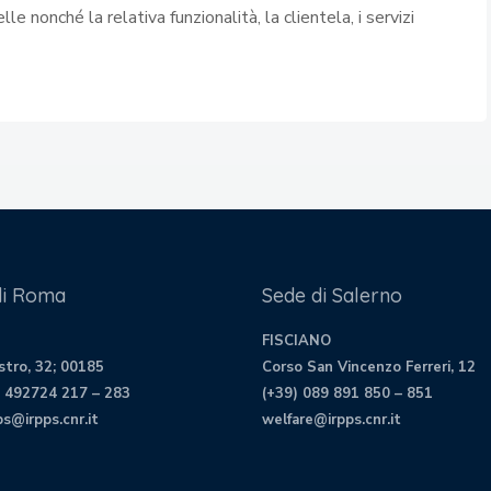
lle nonché la relativa funzionalità, la clientela, i servizi
di Roma
Sede di Salerno
FISCIANО
stro, 32; 00185
Corso San Vincenzo Ferreri, 12
6 492724 217 – 283
(+39) 089 891 850 – 851
ps@irpps.cnr.it
welfare@irpps.cnr.it