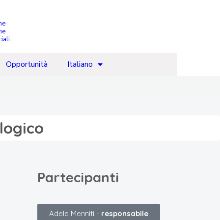
che
ne
iali
Opportunità
Italiano
logico
Partecipanti
Adele Menniti -
responsabile