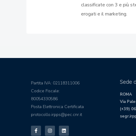
classificate con 3 e più ste
erogati e il marketing.
Sede 
Partita IVA: 02118311006
Codice Fiscale:
ROMA
80054330586
Via Pale
Posta Elettronica Certificata
(+39) 0
protocollo.irpps@pec.cnr.it
segr.irp