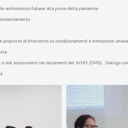
che antiviolenza italiane alla prova della pandemia
 disorientamento
i e proposte di intervento su condizionamenti e interazione um
utorizzata
ness e risk assessment nei documenti del WHO (OMS). Dialog
sità