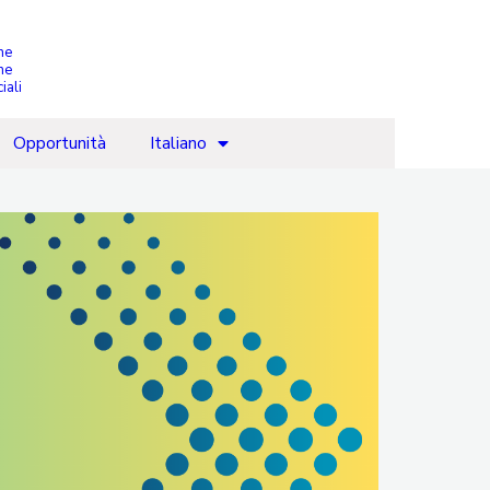
che
ne
iali
Opportunità
Italiano