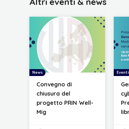
Altri eventi & news
News
Eventi
Convegno di
Ge
chiusura del
cy
progetto PRIN Well-
Pr
Mig
lib