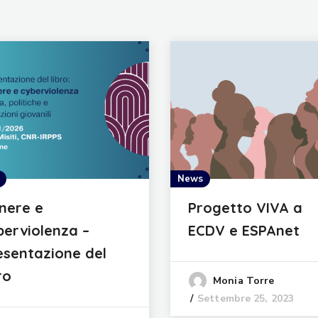
News
nere e
Progetto VIVA a
berviolenza –
ECDV e ESPAnet
esentazione del
ro
Monia Torre
Settembre 25, 2023