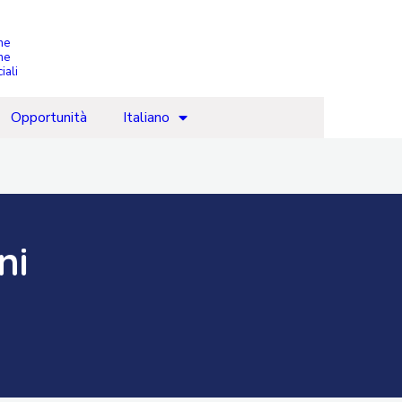
che
ne
iali
Opportunità
Italiano
ni