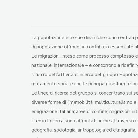
La popolazione e le sue dinamiche sono centrali pe
di popolazione offrono un contributo essenziale all
Le migrazioni, intese come processo complesso e m
nazionale, internazionale – e concorrono a ridefinire 
Il fulcro dell’attività di ricerca del gruppo Popola
mutamento sociale con le principali trasformazion
Le linee di ricerca del gruppo si concentrano sui s
diverse forme di (im)mobilità; multiculturalismo e
emigrazione italiana; aree di confine; migrazioni i
I temi di ricerca sono affrontati anche attraverso 
geografia, sociologia, antropologia ed etnografia. 