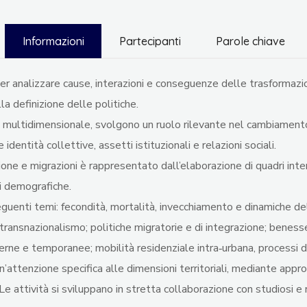
Informazioni
Partecipanti
Parole chiave
r analizzare cause, interazioni e conseguenze delle trasformazioni
a definizione delle politiche.
ultidimensionale, svolgono un ruolo rilevante nel cambiamento de
identità collettive, assetti istituzionali e relazioni sociali.
zione e migrazioni è rappresentato dall’elaborazione di quadri interp
i demografiche.
eguenti temi: fecondità, mortalità, invecchiamento e dinamiche dell
 transnazionalismo; politiche migratorie e di integrazione; benes
nterne e temporanee; mobilità residenziale intra‑urbana, processi d
un’attenzione specifica alle dimensioni territoriali, mediante appro
Le attività si sviluppano in stretta collaborazione con studiosi e r