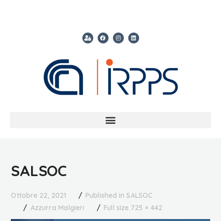
SALSOC
Ottobre 22, 2021
Published in
SALSOC
Azzurra Malgieri
Full size 725 × 442