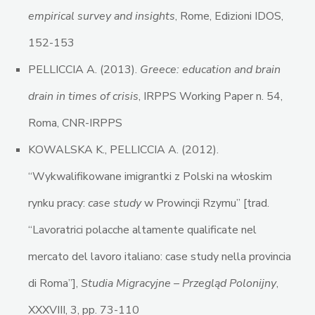
empirical survey and insights
, Rome, Edizioni IDOS,
152-153
PELLICCIA A. (2013).
Greece: education and brain
drain in times of crisis
, IRPPS Working Paper n. 54,
Roma, CNR-IRPPS
KOWALSKA K., PELLICCIA A. (2012).
“Wykwalifikowane imigrantki z Polski na włoskim
rynku pracy:
case study
w Prowincji Rzymu” [trad.
“Lavoratrici polacche altamente qualificate nel
mercato del lavoro italiano: case study nella provincia
di Roma”],
Studia Migracyjne – Przegląd Polonijny
,
XXXVIII, 3, pp. 73-110