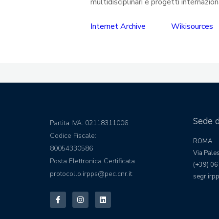
multidisciplinari e progetti internazional
Internet Archive
Wikisou
Sede 
Partita IVA: 02118311006
Codice Fiscale:
ROMA
80054330586
Via Pale
Posta Elettronica Certificata
(+39) 06
protocollo.irpps@pec.cnr.it
segr.irpp