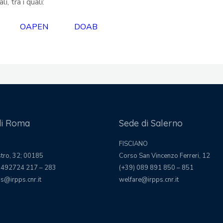
i, tra i quali:
rces
OAPEN
DOAB
di Roma
Sede di Salerno
FISCIANО
stro, 32; 00185
Corso San Vincenzo Ferreri, 12
 492724 217 – 283
(+39) 089 891 850 – 851
s@irpps.cnr.it
welfare@irpps.cnr.it