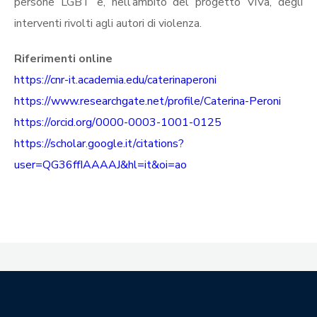
persone LGBT e, nell’ambito del progetto ViVa, degli
interventi rivolti agli autori di violenza.
Riferimenti online
https://cnr-it.academia.edu/caterinaperoni
https://www.researchgate.net/profile/Caterina-Peroni
https://orcid.org/0000-0003-1001-0125
https://scholar.google.it/citations?
user=QG36ffIAAAAJ&hl=it&oi=ao