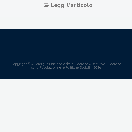
Leggi l'articolo
Copyright © – Consiglio Nazionale delle Ricerche – Istituto di Ricerche
sulla Popolazione e le Politiche Sociali – 2026