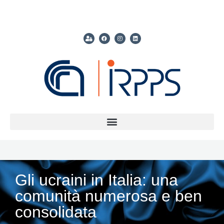
Gli ucraini in Italia: una
comunità numerosa e ben
consolidata