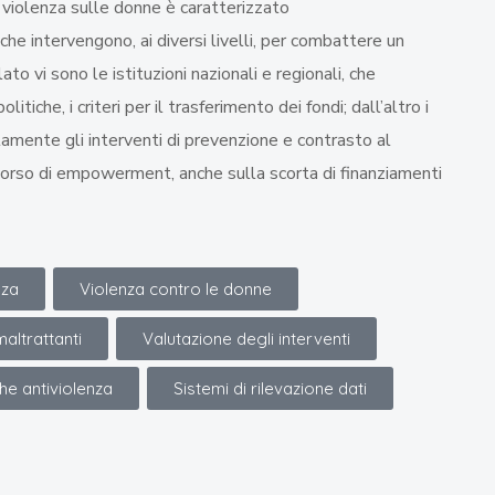
a violenza sulle donne è caratterizzato
 che intervengono, ai diversi livelli, per combattere un
ato vi sono le istituzioni nazionali e regionali, che
litiche, i criteri per il trasferimento dei fondi; dall’altro i
amente gli interventi di prevenzione e contrasto al
orso di empowerment, anche sulla scorta di finanziamenti
nza
Violenza contro le donne
altrattanti
Valutazione degli interventi
che antiviolenza
Sistemi di rilevazione dati