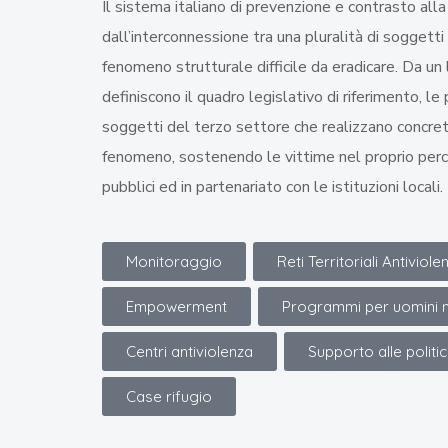
Il sistema italiano di prevenzione e contrasto all
dall’interconnessione tra una pluralità di soggetti
fenomeno strutturale difficile da eradicare. Da un l
definiscono il quadro legislativo di riferimento, le po
soggetti del terzo settore che realizzano concret
fenomeno, sostenendo le vittime nel proprio perc
pubblici ed in partenariato con le istituzioni locali.
Monitoraggio
Reti Territoriali Antiviole
Empowerment
Programmi per uomini m
Centri antiviolenza
Supporto alle politi
Case rifugio