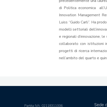
precedentemente una laurea 
di Politica economica all’U
Innovation Management Resea
Luiss “Guido Carli”. Ha prodot
modelli settoriali dell’innova
e regionali d’innovazione, le
collaborato con istituzion
progetti di ricerca internaz
nell’ambito del quarto e qui
Sede 
Partita IVA: 02118311006