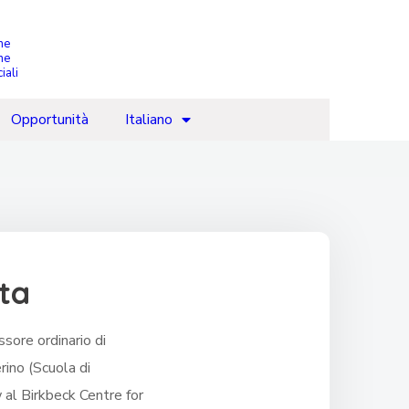
che
ne
iali
Opportunità
Italiano
ta
sore ordinario di
rino (Scuola di
 al Birkbeck Centre for