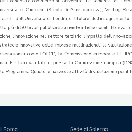
in Economia e commercio all’Università “La Sapienza” di Roma.
niversità di Camerino (Scuola di Giurisprudenza), Visiting Re
rch, dell’Università di Londra e titolare dell’insegnamento di
to più di 50 lavori pubblicati su riviste internazionali, Ha svolto
zione, l’innovazione nel settore terziario, l’impatto dell’innovazio
 strategie innovative delle imprese multinazionali, la valutazion
i internazionali come l’OECD, la Commissione europea e l’EU
ionali. E’ stato valutatore, presso la Commissione europea (DGXI
nto Programma Quadro, e ha svolto attività di valutazione per il 
di Roma
Sede di Salerno