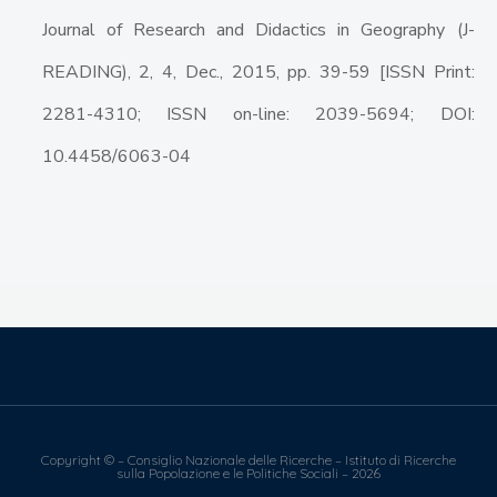
Journal of Research and Didactics in Geography (J-
READING), 2, 4, Dec., 2015, pp. 39-59 [ISSN Print:
2281-4310; ISSN on-line: 2039-5694; DOI:
10.4458/6063-04
Copyright © – Consiglio Nazionale delle Ricerche – Istituto di Ricerche
sulla Popolazione e le Politiche Sociali – 2026