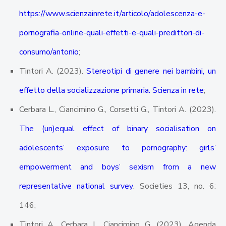
https://www.scienzainrete.it/articolo/adolescenza-e-
pornografia-online-quali-effetti-e-quali-predittori-di-
consumo/antonio
;
Tintori A. (2023).
Stereotipi di genere nei bambini, un
effetto della socializzazione primaria. Scienza in rete
;
Cerbara L., Ciancimino G., Corsetti G., Tintori A. (2023).
The (un)equal effect of binary socialisation on
adolescents’ exposure to pornography: girls’
empowerment and boys’ sexism from a new
representative national survey
. Societies 13, no. 6:
146;
Tintori A., Cerbara L, Ciancimino G. (2023). Agenda