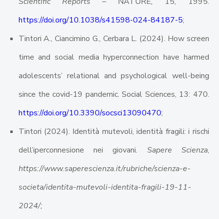
Scientific Reports –
NATURE
,
15, 1995.
https://doi.org/10.1038/s41598-024-84187-5
;
Tintori A., Ciancimino G., Cerbara L. (2024). How screen
time and social media hyperconnection have harmed
adolescents’ relational and psychological well-being
since the covid-19 pandemic. Social Sciences, 13: 470.
https://doi.org/10.3390/socsci13090470
;
Tintori (2024). Identità mutevoli, identità fragili: i rischi
dell’iperconnesione nei giovani.
Sapere Scienza
,
https://www.saperescienza.it/rubriche/scienza-e-
societa/identita-mutevoli-identita-fragili-19-11-
2024/;