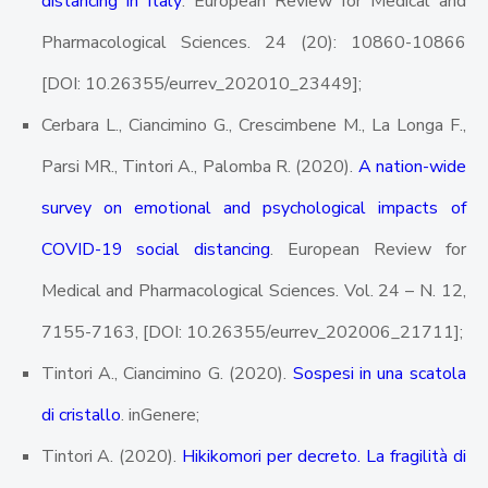
distancing in Italy
. European Review for Medical and
Pharmacological Sciences. 24 (20): 10860-10866
[DOI: 10.26355/eurrev_202010_23449];
Cerbara L., Ciancimino G., Crescimbene M., La Longa F.,
Parsi MR., Tintori A., Palomba R. (2020).
A nation-wide
survey on emotional and psychological impacts of
COVID-19 social distancing
. European Review for
Medical and Pharmacological Sciences. Vol. 24 – N. 12,
7155-7163, [DOI: 10.26355/eurrev_202006_21711];
Tintori A., Ciancimino G. (2020).
Sospesi in una scatola
di cristallo
. inGenere;
Tintori A. (2020).
Hikikomori per decreto. La fragilità di