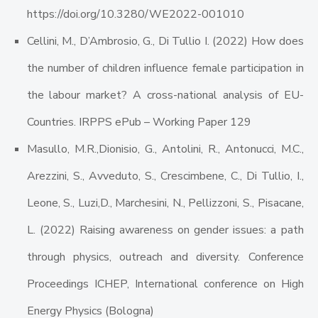
https://doi.org/10.3280/WE2022-001010
Cellini, M., D’Ambrosio, G., Di Tullio I. (2022) How does
the number of children influence female participation in
the labour market? A cross-national analysis of EU-
Countries. IRPPS ePub – Working Paper 129
Masullo, M.R.,Dionisio, G., Antolini, R., Antonucci, M.C.,
Arezzini, S., Avveduto, S., Crescimbene, C., Di Tullio, I.,
Leone, S., Luzi,D., Marchesini, N., Pellizzoni, S., Pisacane,
L. (2022) Raising awareness on gender issues: a path
through physics, outreach and diversity. Conference
Proceedings ICHEP, International conference on High
Energy Physics (Bologna)