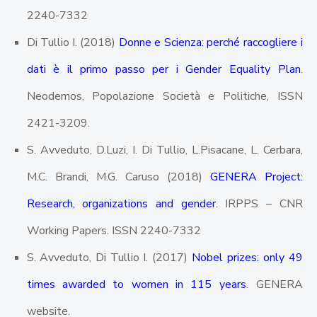
2240-7332
Di Tullio I. (2018)
Donne e Scienza: perché raccogliere i
dati è il primo passo per i Gender Equality Plan
.
Neodemos, Popolazione Società e Politiche, ISSN
2421-3209.
S. Avveduto, D.Luzi, I. Di Tullio, L.Pisacane, L. Cerbara,
M.C. Brandi, M.G. Caruso (2018)
GENERA Project:
Research, organizations and gender
. IRPPS – CNR
Working Papers. ISSN 2240-7332
S. Avveduto, Di Tullio I. (2017)
Nobel prizes: only 49
times awarded to women in 115 years
. GENERA
website.