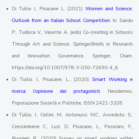
Di Tullio I., Pisacane L. (2021)
Women and Science:
Outlook from an Italian School Competition.
In: Sandu
P., Tudisca V., Valente A. (eds) Co-creating in Schools
Through Art and Science. SpringerBriefs in Research
and Innovation Governance. Springer, Cham.
https://doi.org/10.1007/978-3-030-72690-4_6
Di Tullio, I., Pisacane, L., (2020)
Smart Working e
ricerca: l’opinione dei protagonisti
. Neodemos,
Popolazione Società e Politiche, ISSN 2421-3209.
Di Tullio, I., Cellini, M., Antonucci, M.C., Avveduto, S.,
Crescimbene C., Luzi, D., Pisacane, L., Pecoraro, F.,
Ruggieri, R., (2020) Survey on smart working within