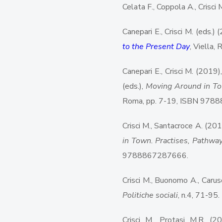
Celata F., Coppola A., Crisci 
Canepari E., Crisci M. (eds.)
to the Present Day
, Viella
Canepari E., Crisci M. (2019
(eds.),
Moving Around in Tow
Roma, pp. 7-19, ISBN 978
Crisci M., Santacroce A. (201
in Town. Practises, Pathwa
9788867287666.
Crisci M., Buonomo A., Carus
Politiche sociali
, n.4, 71-95.
Crisci M., Protasi M.R. (