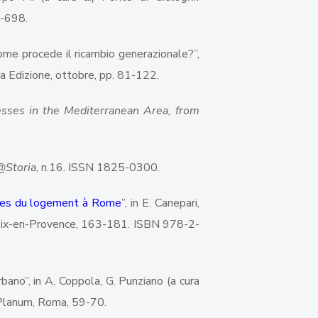
2-698.
 come procede il ricambio generazionale?”,
a Edizione, ottobre, pp. 81-122.
cesses in the Mediterranean Area, from
@Storia
, n.16. ISSN 1825-0300.
tiques du logement à Rome
”, in E. Canepari,
, Aix-en-Provence, 163-181. ISBN 978-2-
bano”, in A. Coppola, G. Punziano (a cura
 Planum, Roma, 59-70.