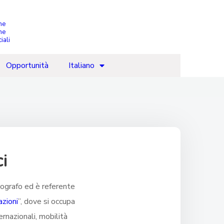
che
ne
iali
Opportunità
Italiano
i
grafo ed è referente
azioni
”, dove si occupa
ernazionali, mobilità