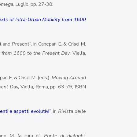
omega
, Luglio, pp. 27-38.
xts of Intra-Urban Mobility from 1600
and Present”, in Canepari E. & Crisci M.
y from 1600 to the Present Day
, Viella,
ri E. & Crisci M. (eds.),
Moving Around
sent Da
y, Viella, Roma, pp. 63-79, ISBN
centi e aspetti evolutivi
”, in
Rivista delle
ippo M. (a cura di)
Ponte di dialoghi.