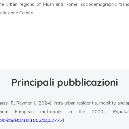
n the urban regions of Milan and Rome: sociodemographic trans
ondazione Cariplo.
Principali pubblicazioni
enassi, F., Raymer, J. (2024). Intra-urban residential mobility, and
uthern European metropolis in the 2000s,
Popul
y.com/doi/abs/10.1002/psp.2777
)