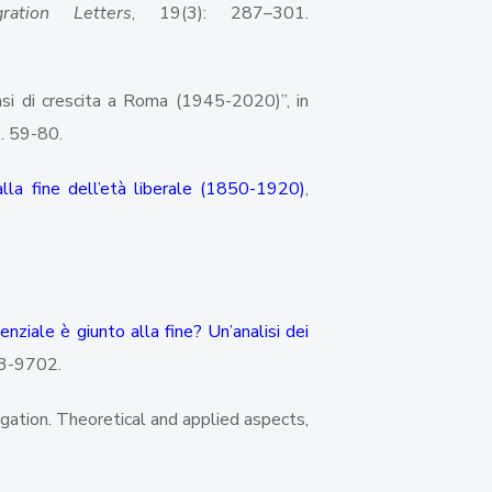
gration Letters
, 19(3): 287–301.
fasi di crescita a Roma (1945-2020)”, in
p. 59-80.
lla fine dell’età liberale (1850-1920)
,
nziale è giunto alla fine? Un’analisi dei
73-9702.
regation. Theoretical and applied aspects,