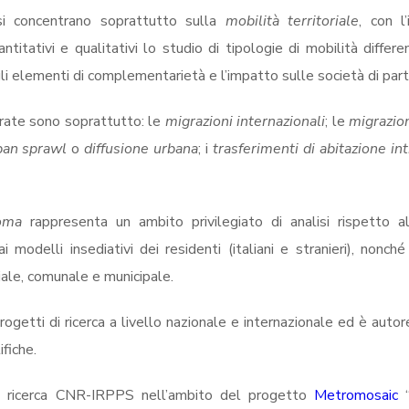
a si concentrano soprattutto sulla
mobilità territoriale
, con l
antitativi e qualitativi lo studio di tipologie di mobilità diffe
 elementi di complementarietà e l’impatto sulle società di parte
erate sono soprattutto: le
migrazioni internazionali
; le
migrazion
ban sprawl
o
diffusione urbana
; i
trasferimenti di abitazione in
oma
rappresenta un ambito privilegiato di analisi rispetto a
i modelli insediativi dei residenti (italiani e stranieri), nonch
iale, comunale e municipale.
ogetti di ricerca a livello nazionale e internazionale ed è auto
ifiche.
 di ricerca CNR-IRPPS nell’ambito del progetto
Metromosaic
“