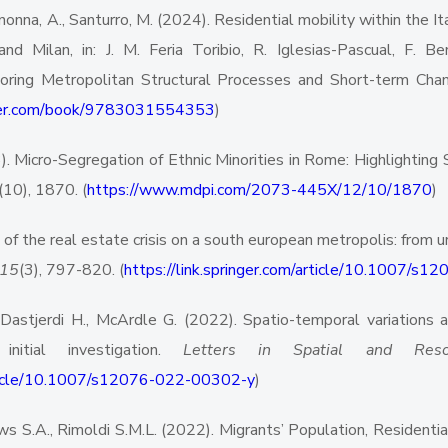
Menonna, A., Santurro, M. (2024). Residential mobility within the 
nd Milan, in: J. M. Feria Toribio, R. Iglesias-Pascual, F. B
oring Metropolitan Structural Processes and Short-term Cha
inger.com/book/9783031554353
)
3). Micro-Segregation of Ethnic Minorities in Rome: Highlighting 
(10), 1870. (
https://www.mdpi.com/2073-445X/12/10/1870
)
 of the real estate crisis on a south european metropolis: from u
15
(3), 797-820. (
https://link.springer.com/article/10.1007/
ei-Dastjerdi H., McArdle G. (2022). Spatio-temporal variations 
itial investigation.
Letters in Spatial and Reso
article/10.1007/s12076-022-00302-y
)
ews S.A., Rimoldi S.M.L. (2022). Migrants’ Population, Resident