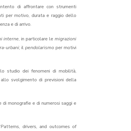
’intento di affrontare con strumenti
renti per motivo, durata e raggio dello
nza e di arrivo.
i interne
, in particolare le
migrazioni
tra-urbani
; il
pendolarismo
per motivi
llo studio dei fenomeni di mobilità,
é allo svolgimento di previsioni della
re di monografie e di numerosi saggi e
Patterns, drivers, and outcomes of