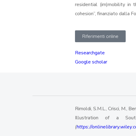
residential (im)mobility i
cohesion”, finanziato dalla F
Riferimenti online
Researchgate
Google scholar
Rimoldi, S.M.L., Crisci, M., B
Illustration of a So
(
https://onlinelibrary.wile