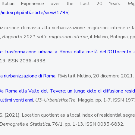
 Italian Experience over the Last 20 Years.
Mi
m/index.php/ml/article/view/1795
)
nizzazione di massa alla riurbanizzazione: migrazioni interne e 
),
Rapporto 2021 sulle migrazioni interne
, il Mulino, Bologna, p
 e trasformazione urbana a Roma dalla metà dell’Ottocento a
1-19. ISSN 2036-4938.
a riurbanizzazione di Roma
, Rivista il Mulino, 20 dicembre 2021.
a Roma alla Valle del Tevere: un lungo ciclo di diffusione reside
ultimi venti anni
,
U3-UrbanisticaTre
, Maggio, pp. 1-7. ISSN 19
i S. (2021), Location quotient as a local index of residential seg
 Demografia e Statistica
, 76/1, pp. 1-13. ISSN 0035-6832.