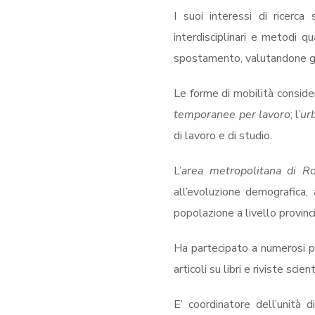
I suoi interessi di ricerc
interdisciplinari e metodi qu
spostamento, valutandone gli
Le forme di mobilità consid
temporanee per lavoro
; l’
ur
di lavoro e di studio.
L’
area metropolitana di R
all’evoluzione demografica, a
popolazione a livello provinc
Ha partecipato a numerosi pr
articoli su libri e riviste scient
E’ coordinatore dell’unità