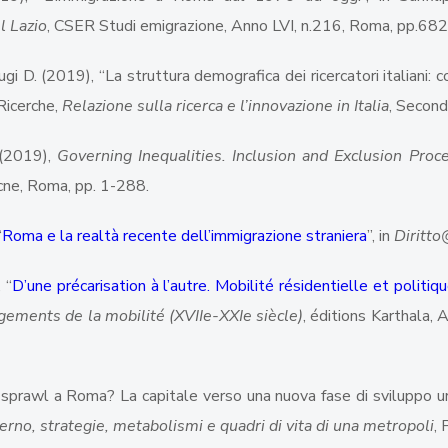
l Lazio
, CSER Studi emigrazione, Anno LVI, n.216, Roma, pp.68
bugi D. (2019), “La struttura demografica dei ricercatori italiani:
Ricerche,
Relazione sulla ricerca e l’innovazione in Italia
, Second
) (2019),
Governing Inequalities. Inclusion and Exclusion Pro
cne, Roma, pp. 1-288.
“
Roma e la realtà recente dell’immigrazione straniera
”, in
Diritto
 “
D’une précarisation à l’autre. Mobilité résidentielle et poli
gements de la mobilité (XVIIe-XXIe siècle)
, éditions Karthala
o sprawl a Roma? La capitale verso una nuova fase di sviluppo ur
rno, strategie, metabolismi e quadri di vita di una metropoli
,