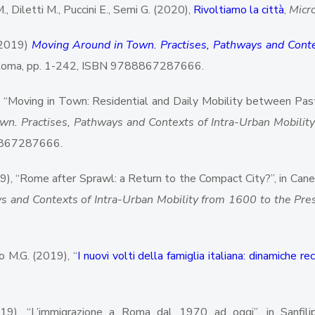
M., Diletti M., Puccini E., Semi G. (2020),
Rivoltiamo la città
,
Micr
 (2019)
Moving Around in Town. Practises, Pathways and Conte
, Roma, pp. 1-242, ISBN 9788867287666.
), “Moving in Town: Residential and Daily Mobility between Past 
n. Practises, Pathways and Contexts of Intra-Urban Mobilit
8867287666.
9), “Rome after Sprawl: a Return to the Compact City?”, in Canepa
ys and Contexts of Intra-Urban Mobility from 1600 to the Pre
o M.G. (2019), “
I nuovi volti della famiglia italiana: dinamiche re
2019), “L’immigrazione a Roma dal 1970 ad oggi”, in Sanfil