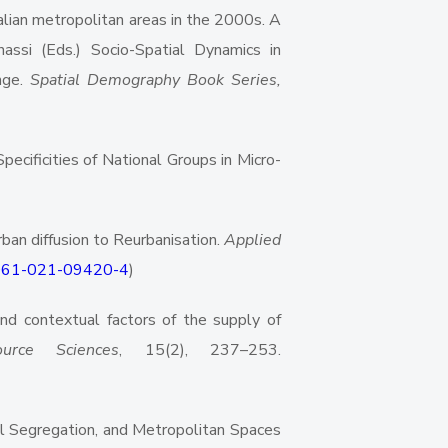
Italian metropolitan areas in the 2000s. A
enassi (Eds.) Socio-Spatial Dynamics in
nge.
Spatial Demography Book Series,
Specificities of National Groups in Micro-
rban diffusion to Reurbanisation.
Applied
s12061-021-09420-4
)
and contextual factors of the supply of
urce Sciences
, 15(2), 237–253.
ial Segregation, and Metropolitan Spaces