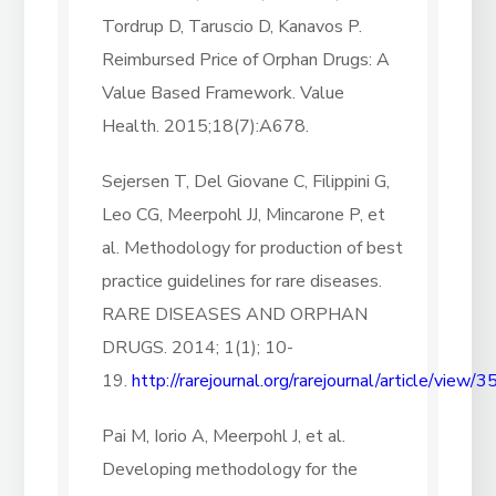
Tordrup D, Taruscio D, Kanavos P.
Reimbursed Price of Orphan Drugs: A
Value Based Framework. Value
Health. 2015;18(7):A678.
Sejersen T, Del Giovane C, Filippini G,
Leo CG, Meerpohl JJ, Mincarone P, et
al. Methodology for production of best
practice guidelines for rare diseases.
RARE DISEASES AND ORPHAN
DRUGS. 2014; 1(1); 10-
19.
http://rarejournal.org/rarejournal/article/view/3
Pai M, Iorio A, Meerpohl J, et al.
Developing methodology for the