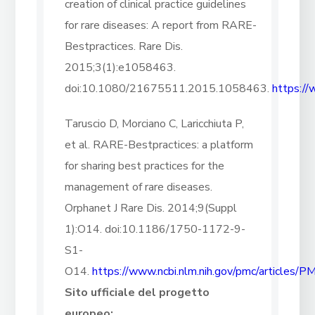
creation of clinical practice guidelines
for rare diseases: A report from RARE-
Bestpractices. Rare Dis.
2015;3(1):e1058463.
doi:10.1080/21675511.2015.1058463.
https:/
Taruscio D, Morciano C, Laricchiuta P,
et al. RARE-Bestpractices: a platform
for sharing best practices for the
management of rare diseases.
Orphanet J Rare Dis. 2014;9(Suppl
1):O14. doi:10.1186/1750-1172-9-
S1-
O14.
https://www.ncbi.nlm.nih.gov/pmc/articles
Sito ufficiale del progetto
europeo: